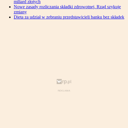
miliard złotych
Nowe zasady rozliczania składki zdrowotnej. Rząd szykuje
zmiany
Dieta za udział w zebraniu przedstawicieli banku bez składek