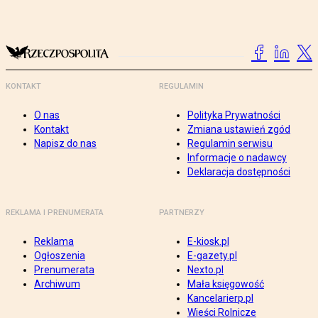
KONTAKT
REGULAMIN
O nas
Polityka Prywatności
Kontakt
Zmiana ustawień zgód
Napisz do nas
Regulamin serwisu
Informacje o nadawcy
Deklaracja dostępności
REKLAMA I PRENUMERATA
PARTNERZY
Reklama
E-kiosk.pl
Ogłoszenia
E-gazety.pl
Prenumerata
Nexto.pl
Archiwum
Mała księgowość
Kancelarierp.pl
Wieści Rolnicze