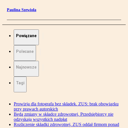
Paulina Szewioła
Powiązane
Polecane
Najnowsze
Tagi
Prowizja dla fotografa bez składek. ZUS: brak obowiązku
przy prawach autorskich
Będą zmiany w składce zdrowotnej. Przedsiębiorcy nie
odzyskają wszystkich nadpłat
Rozliczenie składki zdrowotnej. ZUS oddał firmom ponad