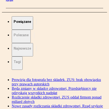
Powiązane
Polecane
Najnowsze
Tagi
Prowizja dla fotografa bez składek. ZUS: brak obowiązku
przy prawach autorskich
Będą zmiany w składce zdrowotnej. Przedsiębiorcy nie
odzyskają wszystkich nadpłat
Rozliczenie składki zdrowotnej. ZUS oddał firmom ponad
miliard złotych
Nowe zasady rozliczania składki zdrowotnej. Rząd szykuje