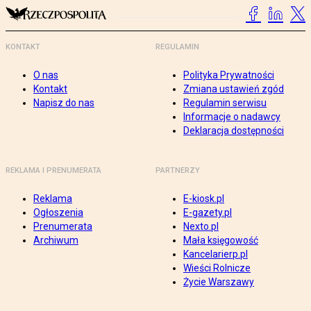
KONTAKT
REGULAMIN
O nas
Polityka Prywatności
Kontakt
Zmiana ustawień zgód
Napisz do nas
Regulamin serwisu
Informacje o nadawcy
Deklaracja dostępności
REKLAMA I PRENUMERATA
PARTNERZY
Reklama
E-kiosk.pl
Ogłoszenia
E-gazety.pl
Prenumerata
Nexto.pl
Archiwum
Mała księgowość
Kancelarierp.pl
Wieści Rolnicze
Życie Warszawy