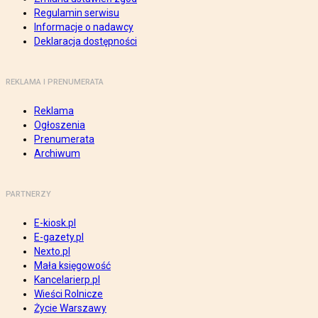
Regulamin serwisu
Informacje o nadawcy
Deklaracja dostępności
REKLAMA I PRENUMERATA
Reklama
Ogłoszenia
Prenumerata
Archiwum
PARTNERZY
E-kiosk.pl
E-gazety.pl
Nexto.pl
Mała księgowość
Kancelarierp.pl
Wieści Rolnicze
Życie Warszawy