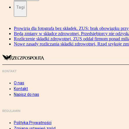
Tagi
Prowizja dla fotografa bez składek. ZUS: brak obowiązku przy
Będą zmiany w składce zdrowotnej. Przedsiębiorcy nie odzyska
Rozliczenie składki zdrowotnej. ZUS oddał firmom ponad mili
Nowe zasady rozliczania składki zdrowotnej. Rząd szykuje zm
KONTAKT
O nas
Kontakt
Napisz do nas
REGULAMIN
Polityka Prywatności
Zmiana ustawień zgód