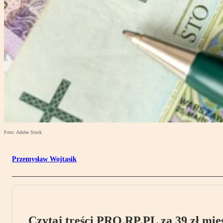
Foto: Adobe Stock
Przemysław Wojtasik
Czytaj treści PRO.RP.PL za 39 zł mies