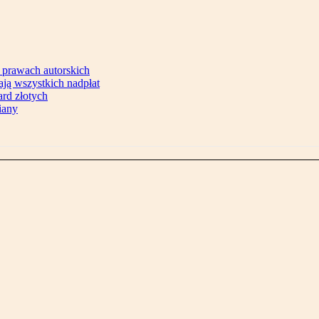
 prawach autorskich
ją wszystkich nadpłat
ard złotych
iany