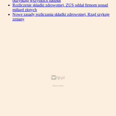
odzyskają wszystkich nadpłat
Rozliczenie składki zdrowotnej. ZUS oddał firmom ponad
miliard złotych
Nowe zasady rozliczania składki zdrowotnej. Rząd szykuje
zmiany