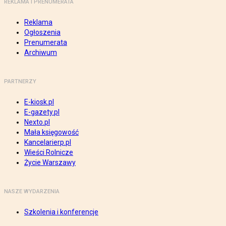
REKLAMA I PRENUMERATA
Reklama
Ogłoszenia
Prenumerata
Archiwum
PARTNERZY
E-kiosk.pl
E-gazety.pl
Nexto.pl
Mała księgowość
Kancelarierp.pl
Wieści Rolnicze
Życie Warszawy
NASZE WYDARZENIA
Szkolenia i konferencje