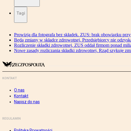
Tagi
Prowizja dla fotografa bez składek. ZUS: brak obowiązku przy
Będą zmiany w składce zdrowotnej. Przedsiębiorcy nie odzyska
Rozliczenie składki zdrowotnej. ZUS oddał firmom ponad mili
Nowe zasady rozliczania składki zdrowotnej. Rząd szykuje zm
KONTAKT
O nas
Kontakt
Napisz do nas
REGULAMIN
Polityka Prywatności