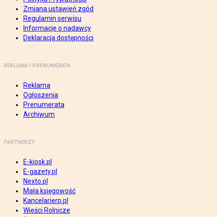
Zmiana ustawień zgód
Regulamin serwisu
Informacje o nadawcy
Deklaracja dostępności
REKLAMA I PRENUMERATA
Reklama
Ogłoszenia
Prenumerata
Archiwum
PARTNERZY
E-kiosk.pl
E-gazety.pl
Nexto.pl
Mała księgowość
Kancelarierp.pl
Wieści Rolnicze