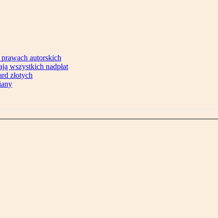
 prawach autorskich
ją wszystkich nadpłat
ard złotych
iany