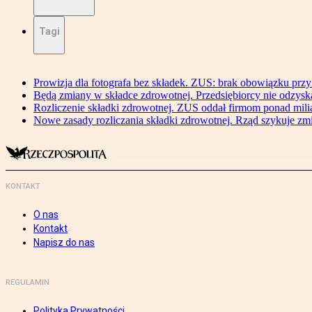
Tagi
Prowizja dla fotografa bez składek. ZUS: brak obowiązku przy
Będą zmiany w składce zdrowotnej. Przedsiębiorcy nie odzyska
Rozliczenie składki zdrowotnej. ZUS oddał firmom ponad mili
Nowe zasady rozliczania składki zdrowotnej. Rząd szykuje zm
KONTAKT
O nas
Kontakt
Napisz do nas
REGULAMIN
Polityka Prywatności