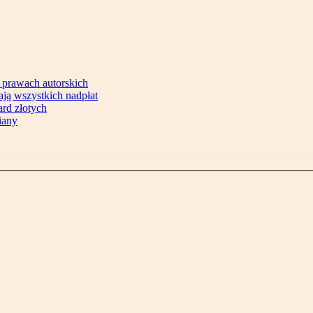
 prawach autorskich
ją wszystkich nadpłat
ard złotych
iany