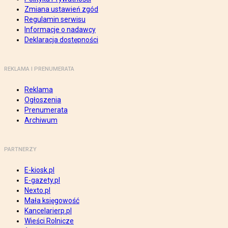
Zmiana ustawień zgód
Regulamin serwisu
Informacje o nadawcy
Deklaracja dostępności
REKLAMA I PRENUMERATA
Reklama
Ogłoszenia
Prenumerata
Archiwum
PARTNERZY
E-kiosk.pl
E-gazety.pl
Nexto.pl
Mała księgowość
Kancelarierp.pl
Wieści Rolnicze