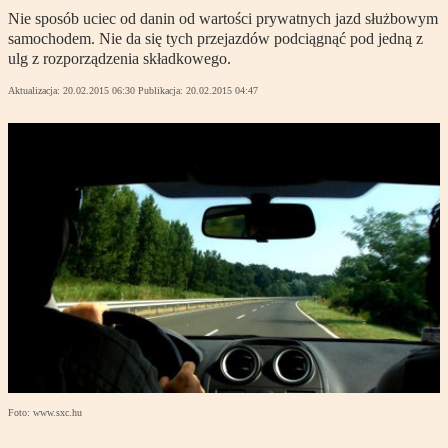
Nie sposób uciec od danin od wartości prywatnych jazd służbowym
samochodem. Nie da się tych przejazdów podciągnąć pod jedną z
ulg z rozporządzenia składkowego.
Aktualizacja:
20.02.2015 06:30
Publikacja:
20.02.2015 04:47
Foto: www.sxc.hu