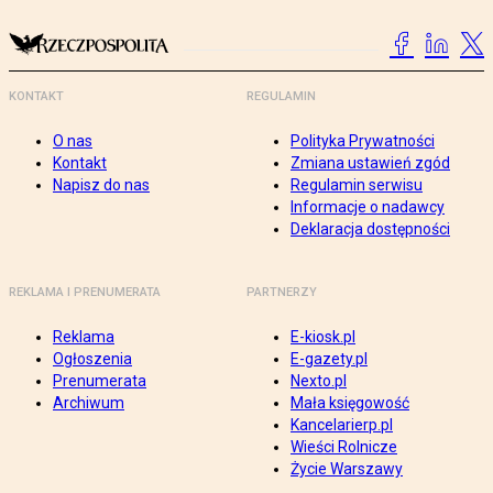
KONTAKT
REGULAMIN
O nas
Polityka Prywatności
Kontakt
Zmiana ustawień zgód
Napisz do nas
Regulamin serwisu
Informacje o nadawcy
Deklaracja dostępności
REKLAMA I PRENUMERATA
PARTNERZY
Reklama
E-kiosk.pl
Ogłoszenia
E-gazety.pl
Prenumerata
Nexto.pl
Archiwum
Mała księgowość
Kancelarierp.pl
Wieści Rolnicze
Życie Warszawy