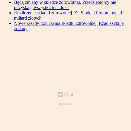
Będą zmiany w składce zdrowotnej. Przedsiębiorcy nie
odzyskają wszystkich nadpłat
Rozliczenie składki zdrowotnej. ZUS oddał firmom ponad
miliard złotych
Nowe zasady rozliczania składki zdrowotnej. Rząd szykuje
zmiany