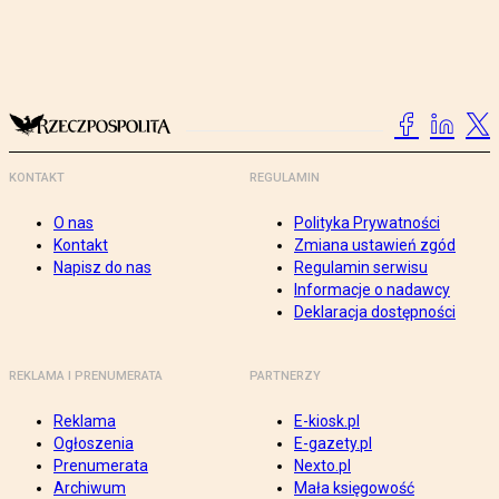
KONTAKT
REGULAMIN
O nas
Polityka Prywatności
Kontakt
Zmiana ustawień zgód
Napisz do nas
Regulamin serwisu
Informacje o nadawcy
Deklaracja dostępności
REKLAMA I PRENUMERATA
PARTNERZY
Reklama
E-kiosk.pl
Ogłoszenia
E-gazety.pl
Prenumerata
Nexto.pl
Archiwum
Mała księgowość