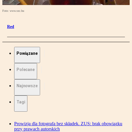
Foto: www.sxc.hu
Red
Powiązane
Polecane
Najnowsze
Tagi
Prowizja dla fotografa bez składek. ZUS: brak obowiązku
przy prawach autorskich