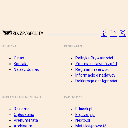
KONTAKT
REGULAMIN
O nas
Polityka Prywatności
Kontakt
Zmiana ustawień zgód
Napisz do nas
Regulamin serwisu
Informacje o nadawcy
Deklaracja dostępności
REKLAMA I PRENUMERATA
PARTNERZY
Reklama
E-kiosk.pl
Ogłoszenia
E-gazety.pl
Prenumerata
Nexto.pl
Archiwum
Mała księgowość