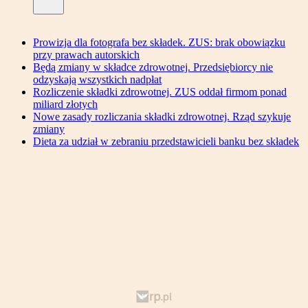
Prowizja dla fotografa bez składek. ZUS: brak obowiązku
przy prawach autorskich
Będą zmiany w składce zdrowotnej. Przedsiębiorcy nie
odzyskają wszystkich nadpłat
Rozliczenie składki zdrowotnej. ZUS oddał firmom ponad
miliard złotych
Nowe zasady rozliczania składki zdrowotnej. Rząd szykuje
zmiany
Dieta za udział w zebraniu przedstawicieli banku bez składek