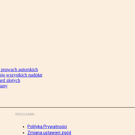
 prawach autorskich
ją wszystkich nadpłat
ard złotych
iany
REGULAMIN
Polityka Prywatności
Zmiana ustawień zgód