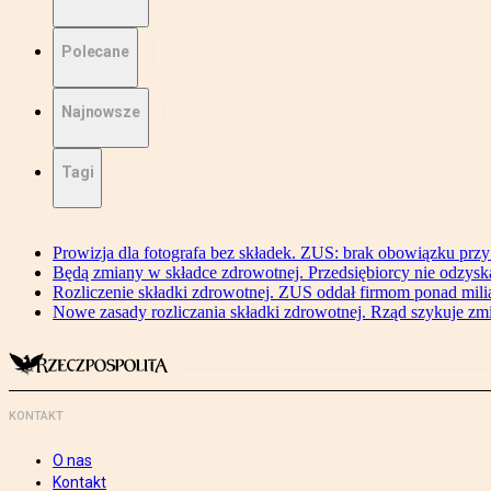
Polecane
Najnowsze
Tagi
Prowizja dla fotografa bez składek. ZUS: brak obowiązku przy
Będą zmiany w składce zdrowotnej. Przedsiębiorcy nie odzyska
Rozliczenie składki zdrowotnej. ZUS oddał firmom ponad mili
Nowe zasady rozliczania składki zdrowotnej. Rząd szykuje zm
KONTAKT
O nas
Kontakt