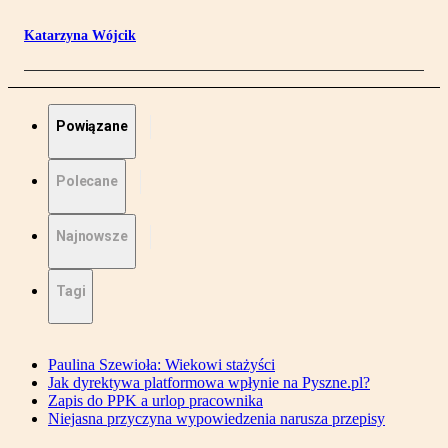
Katarzyna Wójcik
Powiązane
Polecane
Najnowsze
Tagi
Paulina Szewioła: Wiekowi stażyści
Jak dyrektywa platformowa wpłynie na Pyszne.pl?
Zapis do PPK a urlop pracownika
Niejasna przyczyna wypowiedzenia narusza przepisy