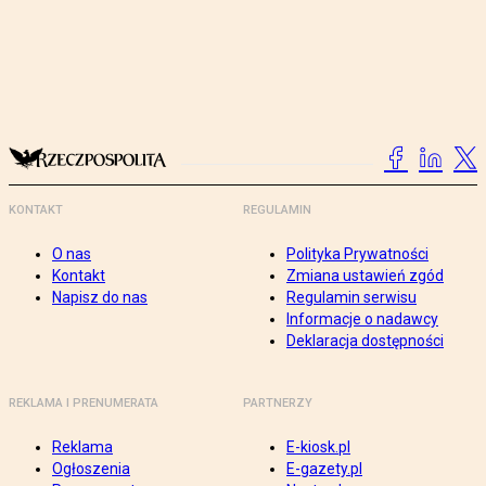
KONTAKT
REGULAMIN
O nas
Polityka Prywatności
Kontakt
Zmiana ustawień zgód
Napisz do nas
Regulamin serwisu
Informacje o nadawcy
Deklaracja dostępności
REKLAMA I PRENUMERATA
PARTNERZY
Reklama
E-kiosk.pl
Ogłoszenia
E-gazety.pl