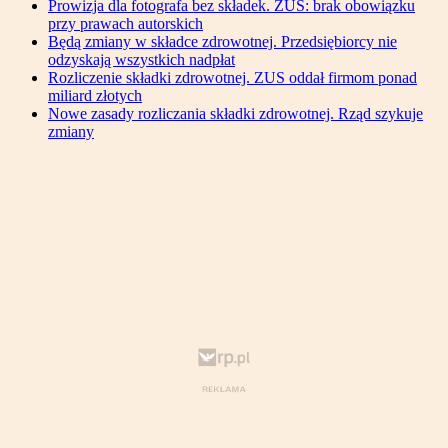
Prowizja dla fotografa bez składek. ZUS: brak obowiązku
przy prawach autorskich
Będą zmiany w składce zdrowotnej. Przedsiębiorcy nie
odzyskają wszystkich nadpłat
Rozliczenie składki zdrowotnej. ZUS oddał firmom ponad
miliard złotych
Nowe zasady rozliczania składki zdrowotnej. Rząd szykuje
zmiany