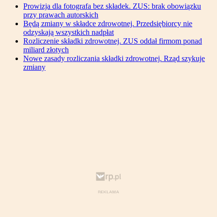
Prowizja dla fotografa bez składek. ZUS: brak obowiązku
przy prawach autorskich
Będą zmiany w składce zdrowotnej. Przedsiębiorcy nie
odzyskają wszystkich nadpłat
Rozliczenie składki zdrowotnej. ZUS oddał firmom ponad
miliard złotych
Nowe zasady rozliczania składki zdrowotnej. Rząd szykuje
zmiany