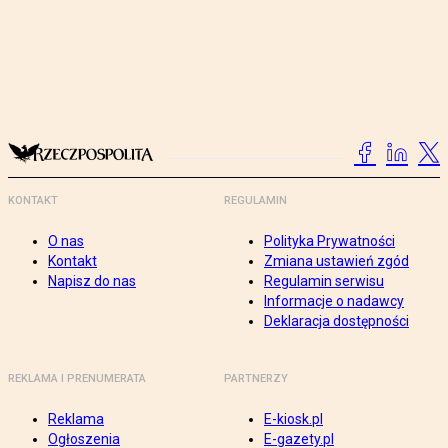
KONTAKT
REGULAMIN
O nas
Polityka Prywatności
Kontakt
Zmiana ustawień zgód
Napisz do nas
Regulamin serwisu
Informacje o nadawcy
Deklaracja dostępności
REKLAMA I PRENUMERATA
PARTNERZY
Reklama
E-kiosk.pl
Ogłoszenia
E-gazety.pl