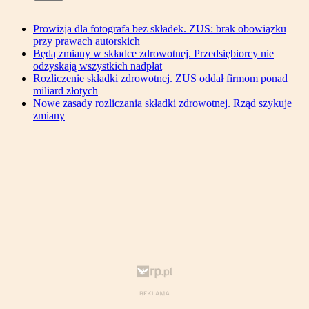
Prowizja dla fotografa bez składek. ZUS: brak obowiązku
przy prawach autorskich
Będą zmiany w składce zdrowotnej. Przedsiębiorcy nie
odzyskają wszystkich nadpłat
Rozliczenie składki zdrowotnej. ZUS oddał firmom ponad
miliard złotych
Nowe zasady rozliczania składki zdrowotnej. Rząd szykuje
zmiany