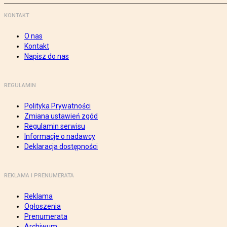
KONTAKT
O nas
Kontakt
Napisz do nas
REGULAMIN
Polityka Prywatności
Zmiana ustawień zgód
Regulamin serwisu
Informacje o nadawcy
Deklaracja dostępności
REKLAMA I PRENUMERATA
Reklama
Ogłoszenia
Prenumerata
Archiwum