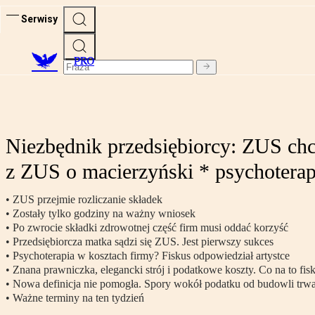
Serwisy
PRO
Niezbędnik przedsiębiorcy: ZUS chce
z ZUS o macierzyński * psychoterap
• ZUS przejmie rozliczanie składek
• Zostały tylko godziny na ważny wniosek
• Po zwrocie składki zdrowotnej część firm musi oddać korzyść
• Przedsiębiorcza matka sądzi się ZUS. Jest pierwszy sukces
• Psychoterapia w kosztach firmy? Fiskus odpowiedział artystce
• Znana prawniczka, elegancki strój i podatkowe koszty. Co na to fis
• Nowa definicja nie pomogła. Spory wokół podatku od budowli trwa
• Ważne terminy na ten tydzień