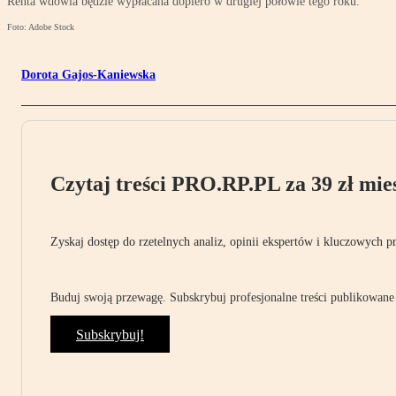
Renta wdowia będzie wypłacana dopiero w drugiej połowie tego roku.
Foto: Adobe Stock
Dorota Gajos-Kaniewska
Czytaj treści PRO.RP.PL za 39 zł mies
Zyskaj dostęp do rzetelnych analiz, opinii ekspertów i kluczowych p
Buduj swoją przewagę. Subskrybuj profesjonalne treści publikowane 
Subskrybuj!