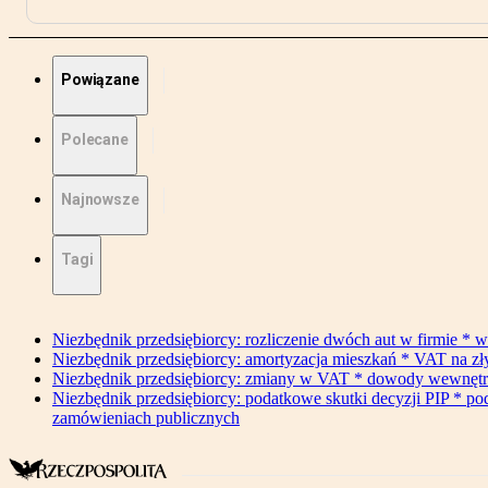
Powiązane
Polecane
Najnowsze
Tagi
Niezbędnik przedsiębiorcy: rozliczenie dwóch aut w firmie * w
Niezbędnik przedsiębiorcy: amortyzacja mieszkań * VAT na z
Niezbędnik przedsiębiorcy: zmiany w VAT * dowody wewnętrzne 
Niezbędnik przedsiębiorcy: podatkowe skutki decyzji PIP * po
zamówieniach publicznych