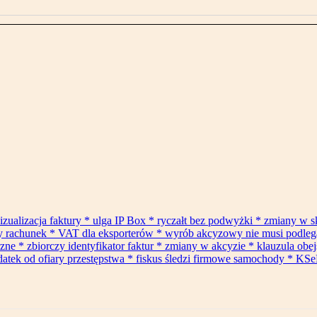
izualizacja faktury * ulga IP Box * ryczałt bez podwyżki * zmiany w 
ły rachunek * VAT dla eksporterów * wyrób akcyzowy nie musi podle
* zbiorczy identyfikator faktur * zmiany w akcyzie * klauzula obejś
datek od ofiary przestępstwa * fiskus śledzi firmowe samochody * KSe