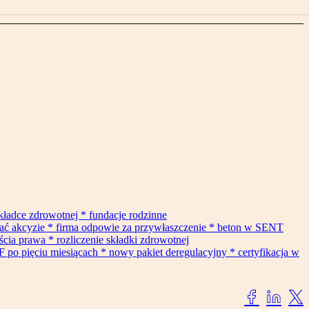
składce zdrowotnej * fundacje rodzinne
gać akcyzie * firma odpowie za przywłaszczenie * beton w SENT
cia prawa * rozliczenie składki zdrowotnej
F po pięciu miesiącach * nowy pakiet deregulacyjny * certyfikacja w