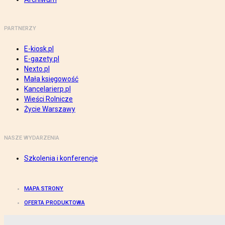
PARTNERZY
E-kiosk.pl
E-gazety.pl
Nexto.pl
Mała księgowość
Kancelarierp.pl
Wieści Rolnicze
Życie Warszawy
NASZE WYDARZENIA
Szkolenia i konferencje
MAPA STRONY
OFERTA PRODUKTOWA