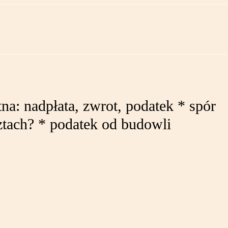
na: nadpłata, zwrot, podatek * spór
ztach? * podatek od budowli