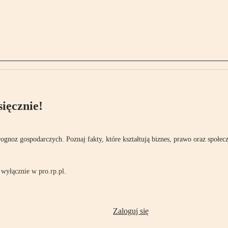
ięcznie!
rognoz gospodarczych. Poznaj fakty, które kształtują biznes, prawo oraz społec
wyłącznie w pro.rp.pl.
Zaloguj się