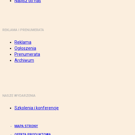
Napisz do nas
REKLAMA I PRENUMERATA
Reklama
Ogłoszenia
Prenumerata
Archiwum
NASZE WYDARZENIA
Szkolenia i konferencje
MAPA STRONY
OFERTA PRODUKTOWA