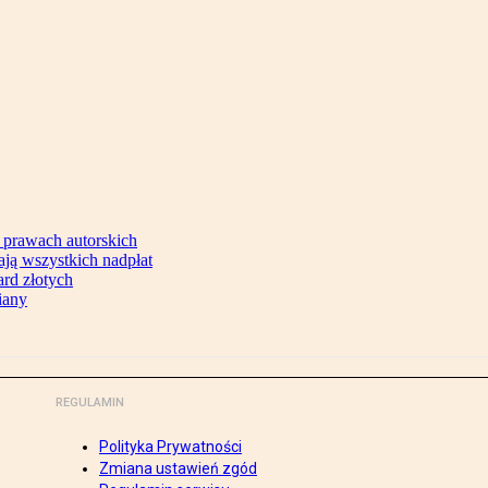
 prawach autorskich
ją wszystkich nadpłat
ard złotych
iany
REGULAMIN
Polityka Prywatności
Zmiana ustawień zgód