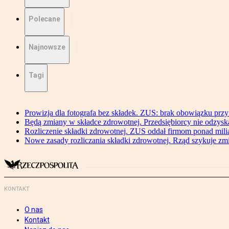
Polecane
Najnowsze
Tagi
Prowizja dla fotografa bez składek. ZUS: brak obowiązku przy
Będą zmiany w składce zdrowotnej. Przedsiębiorcy nie odzyska
Rozliczenie składki zdrowotnej. ZUS oddał firmom ponad mili
Nowe zasady rozliczania składki zdrowotnej. Rząd szykuje zm
KONTAKT
O nas
Kontakt