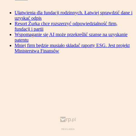
Ułatwienia dla fundacji rodzinnych. Łatwiej sprawdzić dane i
uzyskać odpis
Resort Żurka chce rozszerzyć odpowiedzialność firm,
fundacji i partii
Wspomaganie się AI może przekreślić szanse na uzyskanie
patentu
Mniej firm będzie musiało składać raporty ESG. Jest projekt
Ministerstwa Finansów