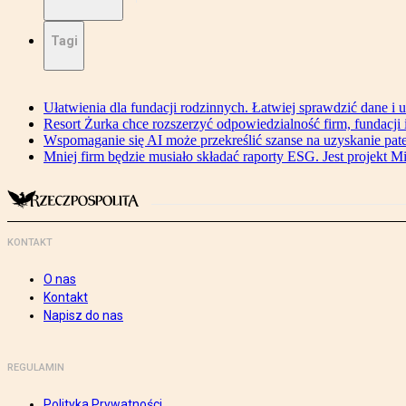
Tagi
Ułatwienia dla fundacji rodzinnych. Łatwiej sprawdzić dane i 
Resort Żurka chce rozszerzyć odpowiedzialność firm, fundacji i 
Wspomaganie się AI może przekreślić szanse na uzyskanie pat
Mniej firm będzie musiało składać raporty ESG. Jest projekt M
KONTAKT
O nas
Kontakt
Napisz do nas
REGULAMIN
Polityka Prywatności