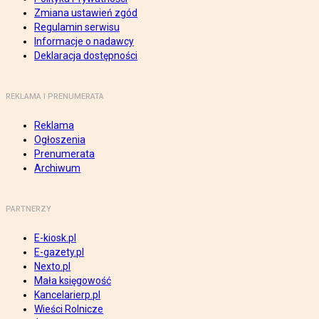
Zmiana ustawień zgód
Regulamin serwisu
Informacje o nadawcy
Deklaracja dostępności
REKLAMA I PRENUMERATA
Reklama
Ogłoszenia
Prenumerata
Archiwum
PARTNERZY
E-kiosk.pl
E-gazety.pl
Nexto.pl
Mała księgowość
Kancelarierp.pl
Wieści Rolnicze