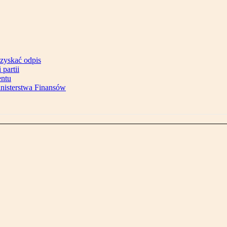
uzyskać odpis
partii
entu
inisterstwa Finansów