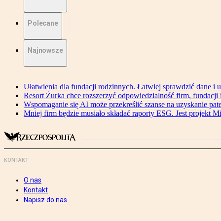
Polecane
Najnowsze
Ułatwienia dla fundacji rodzinnych. Łatwiej sprawdzić dane i 
Resort Żurka chce rozszerzyć odpowiedzialność firm, fundacji i 
Wspomaganie się AI może przekreślić szanse na uzyskanie pat
Mniej firm będzie musiało składać raporty ESG. Jest projekt M
KONTAKT
O nas
Kontakt
Napisz do nas