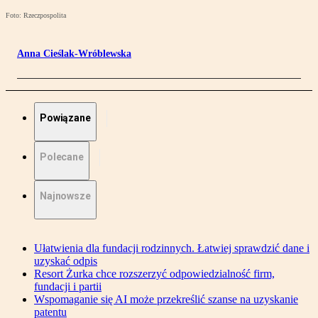
Foto: Rzeczpospolita
Anna Cieślak-Wróblewska
Powiązane
Polecane
Najnowsze
Ułatwienia dla fundacji rodzinnych. Łatwiej sprawdzić dane i
uzyskać odpis
Resort Żurka chce rozszerzyć odpowiedzialność firm,
fundacji i partii
Wspomaganie się AI może przekreślić szanse na uzyskanie
patentu