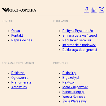
KONTAKT
REGULAMIN
O nas
Polityka Prywatności
Kontakt
Zmiana ustawień zgód
Napisz do nas
Regulamin serwisu
Informacje o nadawcy
Deklaracja dostępności
REKLAMA I PRENUMERATA
PARTNERZY
Reklama
E-kiosk.pl
Ogłoszenia
E-gazety.pl
Prenumerata
Nexto.pl
Archiwum
Mała księgowość
Kancelarierp.pl
Wieści Rolnicze
Życie Warszawy