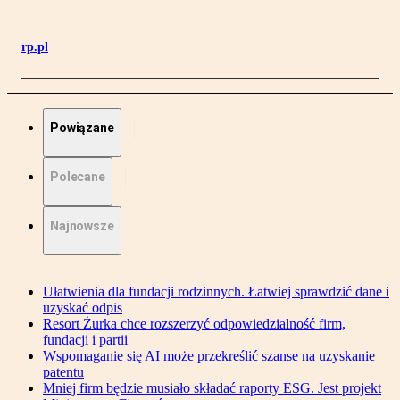
rp.pl
Powiązane
Polecane
Najnowsze
Ułatwienia dla fundacji rodzinnych. Łatwiej sprawdzić dane i
uzyskać odpis
Resort Żurka chce rozszerzyć odpowiedzialność firm,
fundacji i partii
Wspomaganie się AI może przekreślić szanse na uzyskanie
patentu
Mniej firm będzie musiało składać raporty ESG. Jest projekt