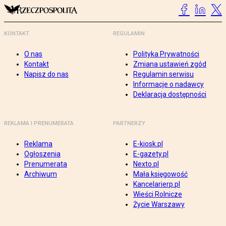
KONTAKT
REGULAMIN
O nas
Polityka Prywatności
Kontakt
Zmiana ustawień zgód
Napisz do nas
Regulamin serwisu
Informacje o nadawcy
Deklaracja dostępności
REKLAMA I PRENUMERATA
PARTNERZY
Reklama
E-kiosk.pl
Ogłoszenia
E-gazety.pl
Prenumerata
Nexto.pl
Archiwum
Mała księgowość
Kancelarierp.pl
Wieści Rolnicze
Życie Warszawy