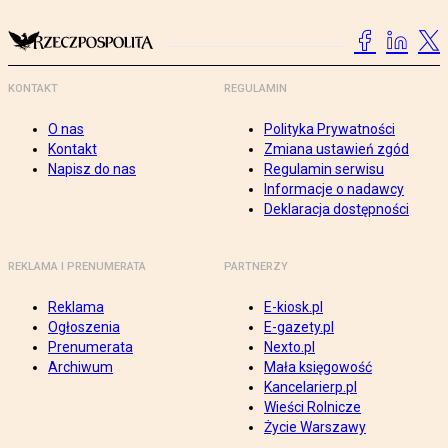
KONTAKT
REGULAMIN
O nas
Polityka Prywatności
Kontakt
Zmiana ustawień zgód
Napisz do nas
Regulamin serwisu
Informacje o nadawcy
Deklaracja dostępności
REKLAMA I PRENUMERATA
PARTNERZY
Reklama
E-kiosk.pl
Ogłoszenia
E-gazety.pl
Prenumerata
Nexto.pl
Archiwum
Mała księgowość
Kancelarierp.pl
Wieści Rolnicze
Życie Warszawy