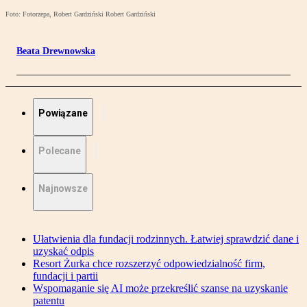
Foto: Fotorzepa, Robert Gardziński Robert Gardziński
Beata Drewnowska
Powiązane
Polecane
Najnowsze
Ułatwienia dla fundacji rodzinnych. Łatwiej sprawdzić dane i
uzyskać odpis
Resort Żurka chce rozszerzyć odpowiedzialność firm,
fundacji i partii
Wspomaganie się AI może przekreślić szanse na uzyskanie
patentu