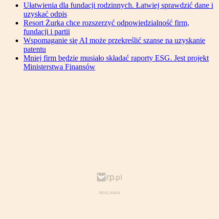
Ułatwienia dla fundacji rodzinnych. Łatwiej sprawdzić dane i
uzyskać odpis
Resort Żurka chce rozszerzyć odpowiedzialność firm,
fundacji i partii
Wspomaganie się AI może przekreślić szanse na uzyskanie
patentu
Mniej firm będzie musiało składać raporty ESG. Jest projekt
Ministerstwa Finansów