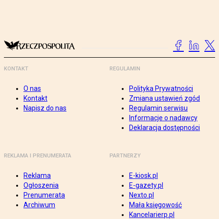
KONTAKT
REGULAMIN
O nas
Polityka Prywatności
Kontakt
Zmiana ustawień zgód
Napisz do nas
Regulamin serwisu
Informacje o nadawcy
Deklaracja dostępności
REKLAMA I PRENUMERATA
PARTNERZY
Reklama
E-kiosk.pl
Ogłoszenia
E-gazety.pl
Prenumerata
Nexto.pl
Archiwum
Mała księgowość
Kancelarierp.pl