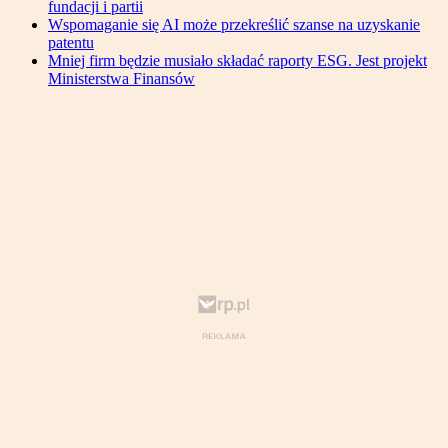
fundacji i partii
Wspomaganie się AI może przekreślić szanse na uzyskanie
patentu
Mniej firm będzie musiało składać raporty ESG. Jest projekt
Ministerstwa Finansów