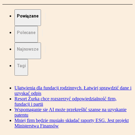
Powiązane
Polecane
Najnowsze
Tagi
Ułatwienia dla fundacji rodzinnych. Łatwiej sprawdzić dane i
uzyskać odpis
Resort Żurka chce rozszerzyć odpowiedzialność firm,
fundacji i partii
Wspomaganie się AI może przekreślić szanse na uzyskanie
patentu
Mniej firm będzie musiało składać raporty ESG. Jest projekt
Ministerstwa Finansów