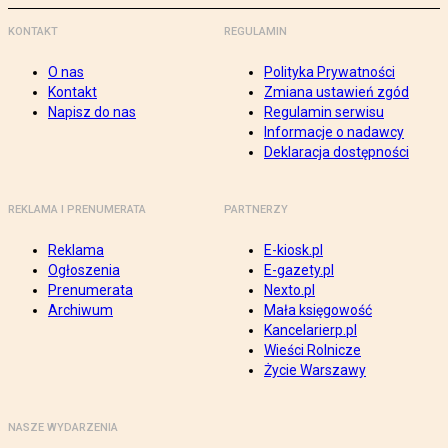
KONTAKT
REGULAMIN
O nas
Polityka Prywatności
Kontakt
Zmiana ustawień zgód
Napisz do nas
Regulamin serwisu
Informacje o nadawcy
Deklaracja dostępności
REKLAMA I PRENUMERATA
PARTNERZY
Reklama
E-kiosk.pl
Ogłoszenia
E-gazety.pl
Prenumerata
Nexto.pl
Archiwum
Mała księgowość
Kancelarierp.pl
Wieści Rolnicze
Życie Warszawy
NASZE WYDARZENIA