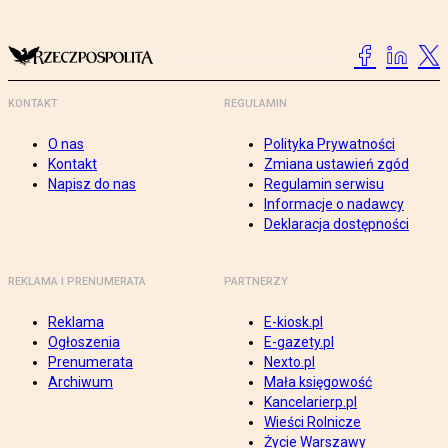
KONTAKT
REGULAMIN
O nas
Polityka Prywatności
Kontakt
Zmiana ustawień zgód
Napisz do nas
Regulamin serwisu
Informacje o nadawcy
Deklaracja dostępności
REKLAMA I PRENUMERATA
PARTNERZY
Reklama
E-kiosk.pl
Ogłoszenia
E-gazety.pl
Prenumerata
Nexto.pl
Archiwum
Mała księgowość
Kancelarierp.pl
Wieści Rolnicze
Życie Warszawy