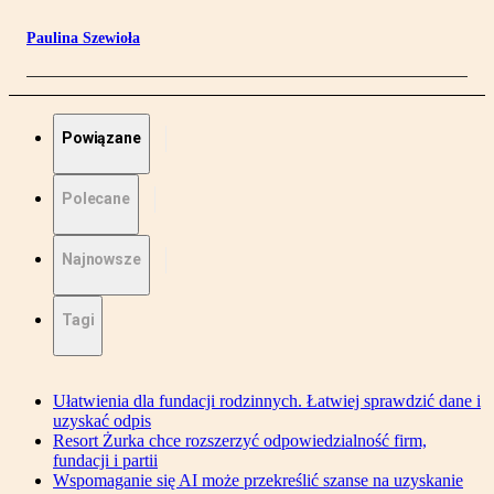
Paulina Szewioła
Powiązane
Polecane
Najnowsze
Tagi
Ułatwienia dla fundacji rodzinnych. Łatwiej sprawdzić dane i
uzyskać odpis
Resort Żurka chce rozszerzyć odpowiedzialność firm,
fundacji i partii
Wspomaganie się AI może przekreślić szanse na uzyskanie