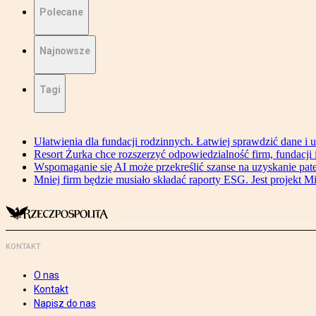
Polecane
Najnowsze
Tagi
Ułatwienia dla fundacji rodzinnych. Łatwiej sprawdzić dane i 
Resort Żurka chce rozszerzyć odpowiedzialność firm, fundacji i 
Wspomaganie się AI może przekreślić szanse na uzyskanie pat
Mniej firm będzie musiało składać raporty ESG. Jest projekt M
KONTAKT
O nas
Kontakt
Napisz do nas