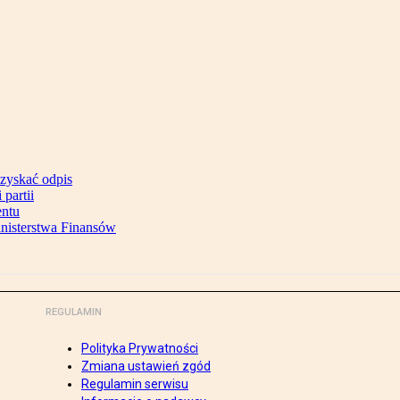
uzyskać odpis
partii
entu
inisterstwa Finansów
REGULAMIN
Polityka Prywatności
Zmiana ustawień zgód
Regulamin serwisu