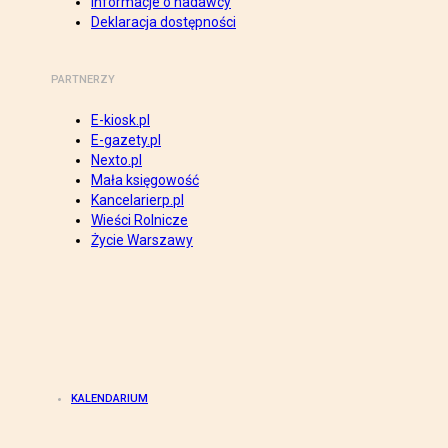
Informacje o nadawcy
Deklaracja dostępności
PARTNERZY
E-kiosk.pl
E-gazety.pl
Nexto.pl
Mała księgowość
Kancelarierp.pl
Wieści Rolnicze
Życie Warszawy
KALENDARIUM