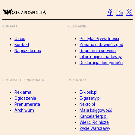
KONTAKT
REGULAMIN
O nas
Polityka Prywatności
Kontakt
Zmiana ustawień zgód
Napisz do nas
Regulamin serwisu
Informacje o nadawcy
Deklaracja dostępności
REKLAMA I PRENUMERATA
PARTNERZY
Reklama
E-kiosk.pl
Ogłoszenia
E-gazety.pl
Prenumerata
Nexto.pl
Archiwum
Mała księgowość
Kancelarierp.pl
Wieści Rolnicze
Życie Warszawy