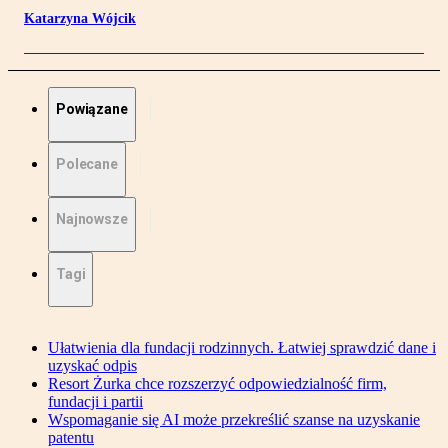
Katarzyna Wójcik
Powiązane
Polecane
Najnowsze
Tagi
Ułatwienia dla fundacji rodzinnych. Łatwiej sprawdzić dane i
uzyskać odpis
Resort Żurka chce rozszerzyć odpowiedzialność firm,
fundacji i partii
Wspomaganie się AI może przekreślić szanse na uzyskanie
patentu