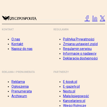
KONTAKT
REGULAMIN
O nas
Polityka Prywatności
Kontakt
Zmiana ustawień zgód
Napisz do nas
Regulamin serwisu
Informacje o nadawcy
Deklaracja dostępności
REKLAMA I PRENUMERATA
PARTNERZY
Reklama
E-kiosk.pl
Ogłoszenia
E-gazety.pl
Prenumerata
Nexto.pl
Archiwum
Mała księgowość
Kancelarierp.pl
Wieści Rolnicze