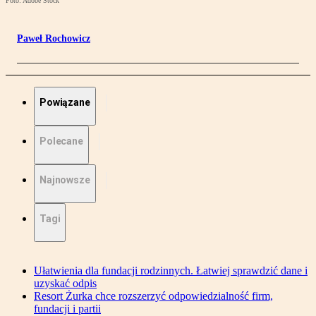
Foto: Adobe Stock
Paweł Rochowicz
Powiązane
Polecane
Najnowsze
Tagi
Ułatwienia dla fundacji rodzinnych. Łatwiej sprawdzić dane i
uzyskać odpis
Resort Żurka chce rozszerzyć odpowiedzialność firm,
fundacji i partii