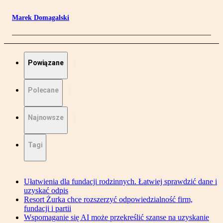
Marek Domagalski
Powiązane
Polecane
Najnowsze
Tagi
Ułatwienia dla fundacji rodzinnych. Łatwiej sprawdzić dane i
uzyskać odpis
Resort Żurka chce rozszerzyć odpowiedzialność firm,
fundacji i partii
Wspomaganie się AI może przekreślić szanse na uzyskanie