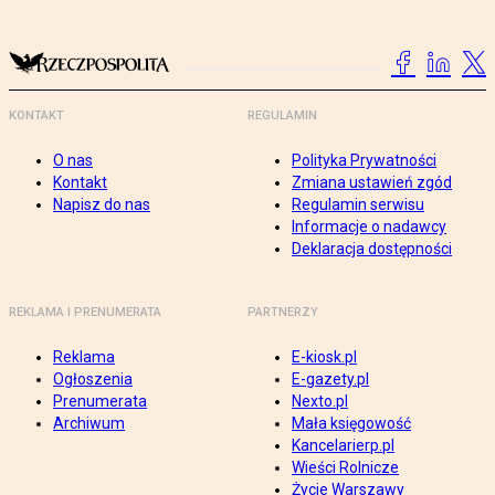
KONTAKT
REGULAMIN
O nas
Polityka Prywatności
Kontakt
Zmiana ustawień zgód
Napisz do nas
Regulamin serwisu
Informacje o nadawcy
Deklaracja dostępności
REKLAMA I PRENUMERATA
PARTNERZY
Reklama
E-kiosk.pl
Ogłoszenia
E-gazety.pl
Prenumerata
Nexto.pl
Archiwum
Mała księgowość
Kancelarierp.pl
Wieści Rolnicze
Życie Warszawy