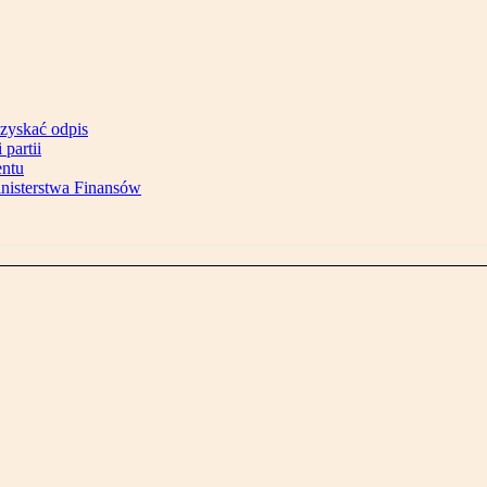
uzyskać odpis
partii
entu
inisterstwa Finansów