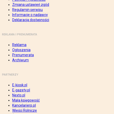
Zmiana ustawień zgód
Regulamin serwisu
Informacje o nadawcy
Deklaracja dostępności
REKLAMA I PRENUMERATA
Reklama
Ogłoszenia
Prenumerata
Archiwum
PARTNERZY
E-kiosk.pl
E-gazety.pl
Nexto.pl
Mała księgowość
Kancelarierp.pl
Wieści Rolnicze