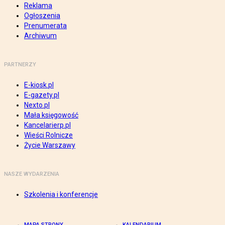
Reklama
Ogłoszenia
Prenumerata
Archiwum
PARTNERZY
E-kiosk.pl
E-gazety.pl
Nexto.pl
Mała księgowość
Kancelarierp.pl
Wieści Rolnicze
Życie Warszawy
NASZE WYDARZENIA
Szkolenia i konferencje
MAPA STRONY
KALENDARIUM