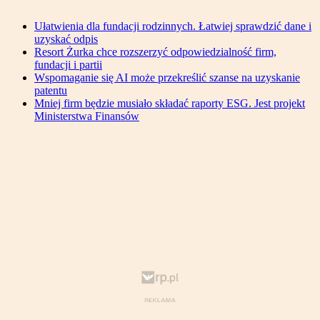
Ułatwienia dla fundacji rodzinnych. Łatwiej sprawdzić dane i
uzyskać odpis
Resort Żurka chce rozszerzyć odpowiedzialność firm,
fundacji i partii
Wspomaganie się AI może przekreślić szanse na uzyskanie
patentu
Mniej firm będzie musiało składać raporty ESG. Jest projekt
Ministerstwa Finansów