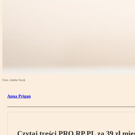
Foto: Adobe Stock
Anna Prigan
Czytaj treści PRO.RP.PL za 39 zł mies