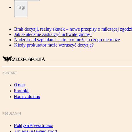
Tagi
Brak decyzji, realny skutek – nowe przepisy o milczącej zgodz
Jak skutecznie zaskarżyć uchwałę gminy?
Nadzór nad szpitalami – kto i co może, a czego nie może
Kiedy prokurator może wzruszyć decyzję?
KONTAKT
O nas
Kontakt
Napisz do nas
REGULAMIN
Polityka Prywatności
Zmiana ustawień zgód