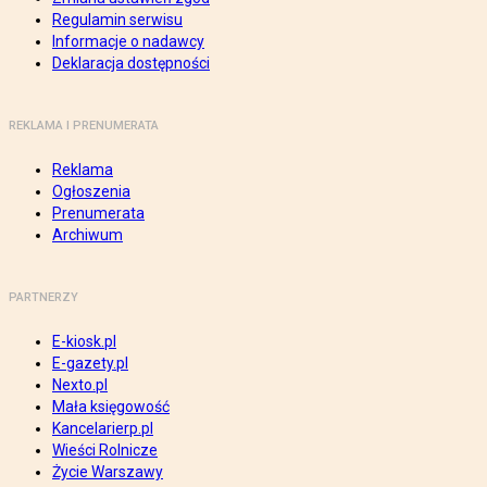
Regulamin serwisu
Informacje o nadawcy
Deklaracja dostępności
REKLAMA I PRENUMERATA
Reklama
Ogłoszenia
Prenumerata
Archiwum
PARTNERZY
E-kiosk.pl
E-gazety.pl
Nexto.pl
Mała księgowość
Kancelarierp.pl
Wieści Rolnicze
Życie Warszawy