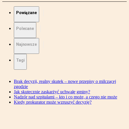
Powiązane
Polecane
Najnowsze
Tagi
Brak decyzji, realny skutek – nowe przepisy o milczącej
zgodzie
Jak skutecznie zaskarżyć uchwałę gminy?
Nadzór nad szpitalami – kto i co może, a czego nie może
Kiedy prokurator może wzruszyć decyzję?