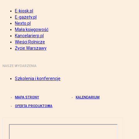
E-kiosk.pl
E-gazety.pl
Nexto.pl
Mała księgowość
Kancelarierp.pl
Wieści Rolnicze
Życie Warszawy
NASZE WYDARZENIA
Szkolenia i konferencje
MAPA STRONY
KALENDARIUM
OFERTA PRODUKTOWA