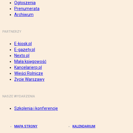
Ogłoszenia
Prenumerata
Archiwum
PARTNERZY
E-kiosk.pl
E-gazety.pl
Nexto.pl
Mała księgowość
Kancelarierp.pl
Wieści Rolnicze
Życie Warszawy
NASZE WYDARZENIA
Szkolenia i konferencje
MAPA STRONY
KALENDARIUM