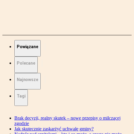
Powiązane
Polecane
Najnowsze
Tagi
Brak decyzji, realny skutek – nowe przepisy o milczącej
zgodzie
Jak skutecznie zaskarżyć uchwałę gminy?