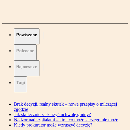
Powiązane
Polecane
Najnowsze
Tagi
Brak decyzji, realny skutek – nowe przepisy o milczącej
zgodzie
Jak skutecznie zaskarżyć uchwałę gminy?
Nadzór nad szpitalami – kto i co może, a czego nie może
Kiedy prokurator może wzruszyć decyzję?