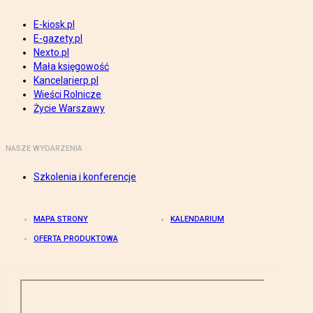
E-kiosk.pl
E-gazety.pl
Nexto.pl
Mała księgowość
Kancelarierp.pl
Wieści Rolnicze
Życie Warszawy
NASZE WYDARZENIA
Szkolenia i konferencje
MAPA STRONY
KALENDARIUM
OFERTA PRODUKTOWA