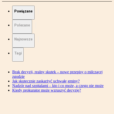
Powiązane
Polecane
Najnowsze
Tagi
Brak decyzji, realny skutek – nowe przepisy o milczącej
zgodzie
Jak skutecznie zaskarżyć uchwałę gminy?
Nadzór nad szpitalami – kto i co może, a czego nie może
Kiedy prokurator może wzruszyć decyzję?