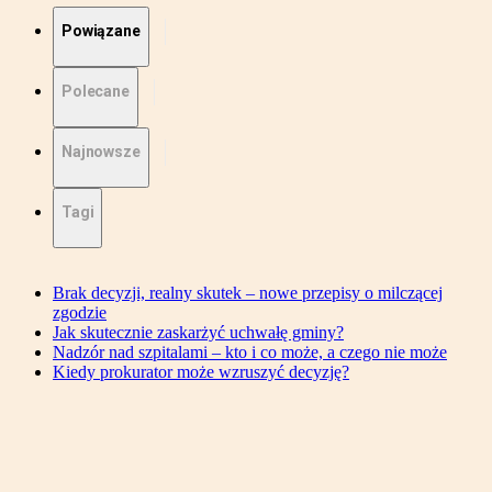
Powiązane
Polecane
Najnowsze
Tagi
Brak decyzji, realny skutek – nowe przepisy o milczącej
zgodzie
Jak skutecznie zaskarżyć uchwałę gminy?
Nadzór nad szpitalami – kto i co może, a czego nie może
Kiedy prokurator może wzruszyć decyzję?