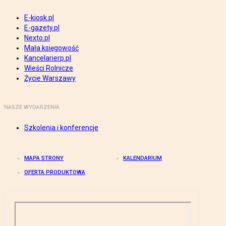
E-kiosk.pl
E-gazety.pl
Nexto.pl
Mała księgowość
Kancelarierp.pl
Wieści Rolnicze
Życie Warszawy
NASZE WYDARZENIA
Szkolenia i konferencje
MAPA STRONY
KALENDARIUM
OFERTA PRODUKTOWA