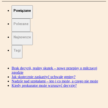
Powiązane
Polecane
Najnowsze
Tagi
Brak decyzji, realny skutek – nowe przepisy o milczącej
zgodzie
Jak skutecznie zaskarżyć uchwałę gminy?
Nadzór nad szpitalami – kto i co może, a czego nie może
Kiedy prokurator może wzruszyć decyzję?