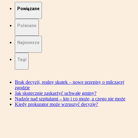
Powiązane
Polecane
Najnowsze
Tagi
Brak decyzji, realny skutek – nowe przepisy o milczącej
zgodzie
Jak skutecznie zaskarżyć uchwałę gminy?
Nadzór nad szpitalami – kto i co może, a czego nie może
Kiedy prokurator może wzruszyć decyzję?