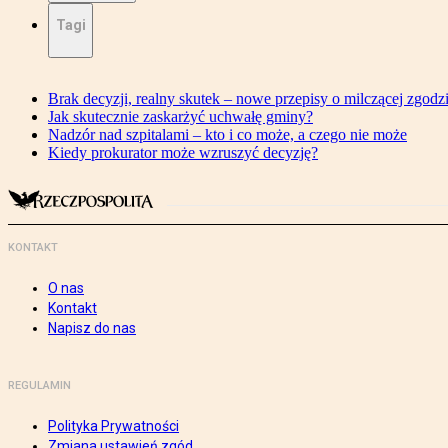
Tagi
Brak decyzji, realny skutek – nowe przepisy o milczącej zgodz
Jak skutecznie zaskarżyć uchwałę gminy?
Nadzór nad szpitalami – kto i co może, a czego nie może
Kiedy prokurator może wzruszyć decyzję?
KONTAKT
O nas
Kontakt
Napisz do nas
REGULAMIN
Polityka Prywatności
Zmiana ustawień zgód