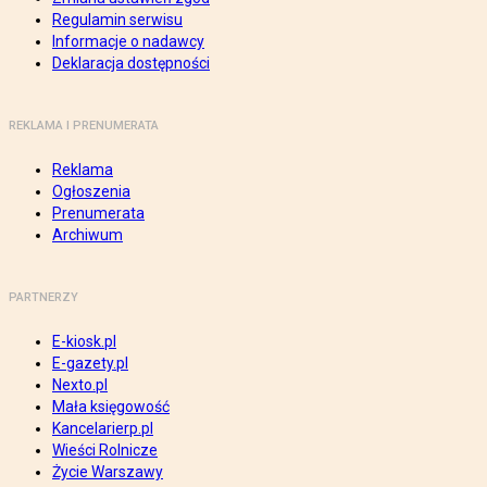
Regulamin serwisu
Informacje o nadawcy
Deklaracja dostępności
REKLAMA I PRENUMERATA
Reklama
Ogłoszenia
Prenumerata
Archiwum
PARTNERZY
E-kiosk.pl
E-gazety.pl
Nexto.pl
Mała księgowość
Kancelarierp.pl
Wieści Rolnicze
Życie Warszawy