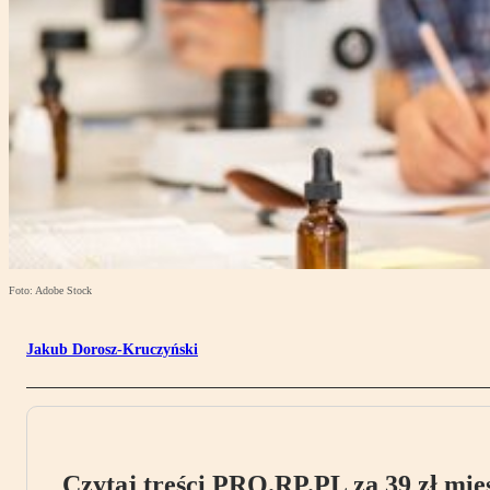
Foto: Adobe Stock
Jakub Dorosz-Kruczyński
Czytaj treści PRO.RP.PL za 39 zł mies