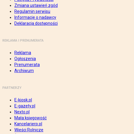
Zmiana ustawień zgód
Regulamin serwisu
Informacje o nadawcy
Deklaracja dostępności
REKLAMA I PRENUMERATA
Reklama
Ogłoszenia
Prenumerata
Archiwum
PARTNERZY
E-kiosk.pl
E-gazety.pl
Nexto.pl
Mała księgowość
Kancelarierp.pl
Wieści Rolnicze