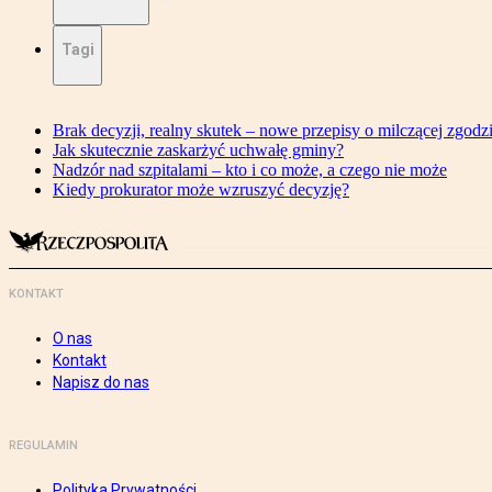
Tagi
Brak decyzji, realny skutek – nowe przepisy o milczącej zgodz
Jak skutecznie zaskarżyć uchwałę gminy?
Nadzór nad szpitalami – kto i co może, a czego nie może
Kiedy prokurator może wzruszyć decyzję?
KONTAKT
O nas
Kontakt
Napisz do nas
REGULAMIN
Polityka Prywatności