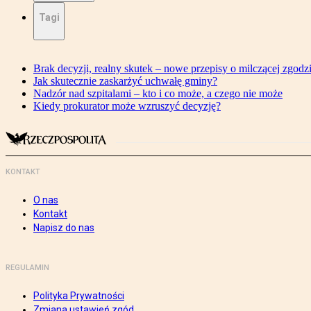
Tagi
Brak decyzji, realny skutek – nowe przepisy o milczącej zgodz
Jak skutecznie zaskarżyć uchwałę gminy?
Nadzór nad szpitalami – kto i co może, a czego nie może
Kiedy prokurator może wzruszyć decyzję?
KONTAKT
O nas
Kontakt
Napisz do nas
REGULAMIN
Polityka Prywatności
Zmiana ustawień zgód