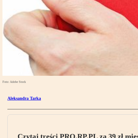
Foto: Adobe Stock
Aleksandra Tarka
Czytaj treści PRO.RP.PL za 39 zł mies