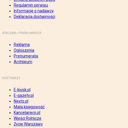
Regulamin serwisu
Informacje o nadawcy
Deklaracja dostępności
REKLAMA I PRENUMERATA
Reklama
Ogłoszenia
Prenumerata
Archiwum
PARTNERZY
E-kiosk.pl
E-gazety.pl
Nexto.pl
Mała księgowość
Kancelarierp.pl
Wieści Rolnicze
Życie Warszawy