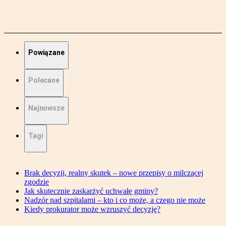
Powiązane
Polecane
Najnowsze
Tagi
Brak decyzji, realny skutek – nowe przepisy o milczącej
zgodzie
Jak skutecznie zaskarżyć uchwałę gminy?
Nadzór nad szpitalami – kto i co może, a czego nie może
Kiedy prokurator może wzruszyć decyzję?