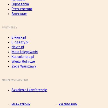
Ogłoszenia
Prenumerata
Archiwum
PARTNERZY
E-kiosk.pl
E-gazety.pl
Nexto.pl
Mała księgowość
Kancelarierp.pl
Wieści Rolnicze
Życie Warszawy
NASZE WYDARZENIA
Szkolenia i konferencje
MAPA STRONY
KALENDARIUM