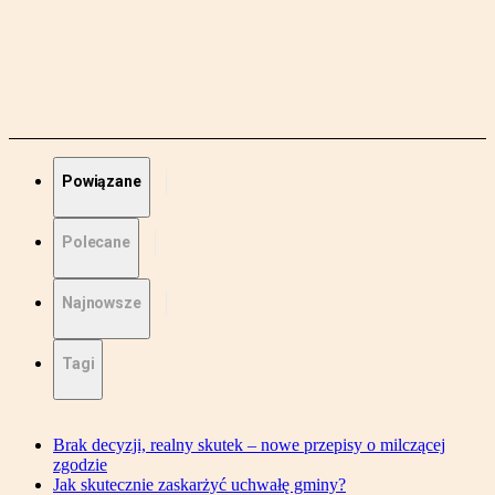
Powiązane
Polecane
Najnowsze
Tagi
Brak decyzji, realny skutek – nowe przepisy o milczącej
zgodzie
Jak skutecznie zaskarżyć uchwałę gminy?