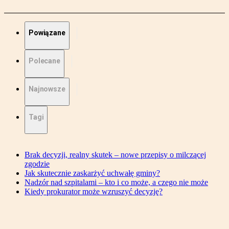
Powiązane
Polecane
Najnowsze
Tagi
Brak decyzji, realny skutek – nowe przepisy o milczącej
zgodzie
Jak skutecznie zaskarżyć uchwałę gminy?
Nadzór nad szpitalami – kto i co może, a czego nie może
Kiedy prokurator może wzruszyć decyzję?