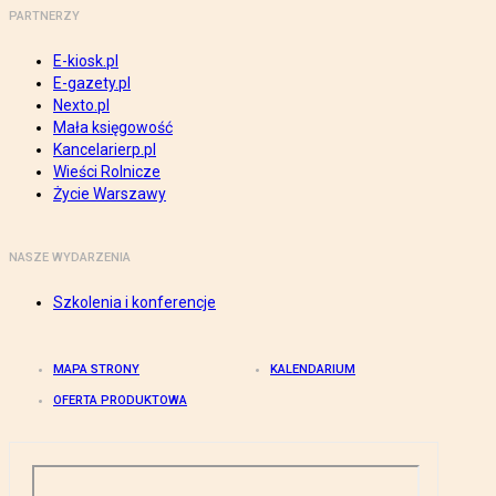
PARTNERZY
E-kiosk.pl
E-gazety.pl
Nexto.pl
Mała księgowość
Kancelarierp.pl
Wieści Rolnicze
Życie Warszawy
NASZE WYDARZENIA
Szkolenia i konferencje
MAPA STRONY
KALENDARIUM
OFERTA PRODUKTOWA