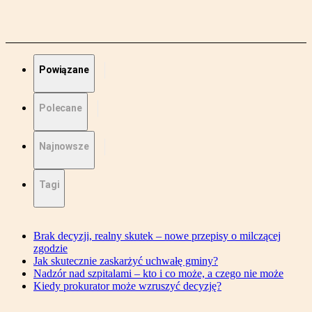
Powiązane
Polecane
Najnowsze
Tagi
Brak decyzji, realny skutek – nowe przepisy o milczącej
zgodzie
Jak skutecznie zaskarżyć uchwałę gminy?
Nadzór nad szpitalami – kto i co może, a czego nie może
Kiedy prokurator może wzruszyć decyzję?