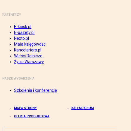
PARTNERZY
E-kiosk.pl
E-gazety.pl
Nexto.pl
Mała księgowość
Kancelarierp.pl
Wieści Rolnicze
Życie Warszawy
NASZE WYDARZENIA
Szkolenia i konferencje
MAPA STRONY
KALENDARIUM
OFERTA PRODUKTOWA