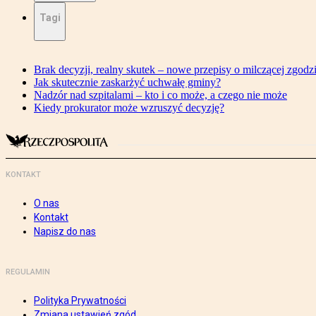
Tagi
Brak decyzji, realny skutek – nowe przepisy o milczącej zgodz
Jak skutecznie zaskarżyć uchwałę gminy?
Nadzór nad szpitalami – kto i co może, a czego nie może
Kiedy prokurator może wzruszyć decyzję?
KONTAKT
O nas
Kontakt
Napisz do nas
REGULAMIN
Polityka Prywatności
Zmiana ustawień zgód