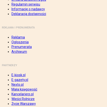
Regulamin serwisu
Informacje o nadawcy
Deklaracja dostępności
REKLAMA I PRENUMERATA
Reklama
Ogłoszenia
Prenumerata
Archiwum
PARTNERZY
E-kiosk.pl
E-gazety.pl
Nexto.pl
Mała księgowość
Kancelarierp.pl
Wieści Rolnicze
Życie Warszawy