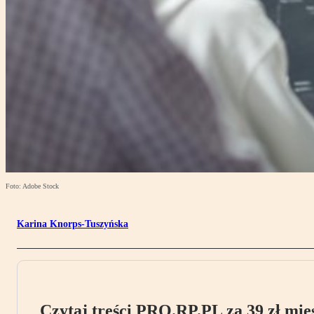
Foto: Adobe Stock
Karina Knorps-Tuszyńska
Czytaj treści PRO.RP.PL za 39 zł mies